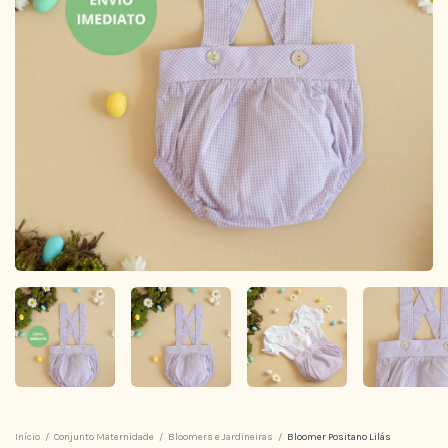
Início
/
Conjunto Maternidade
/
Bloomers e Jardineiras
/
Bloomer Positano Lilás