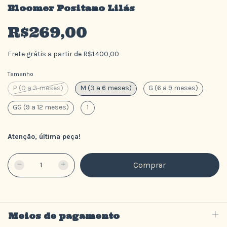
Bloomer Positano Lilás
R$269,00
Frete grátis
a partir de
R$1.400,00
Tamanho
P (0 a 3 meses)
M (3 a 6 meses)
G (6 a 9 meses)
GG (9 a 12 meses)
1
Atenção, última peça!
Meios de pagamento