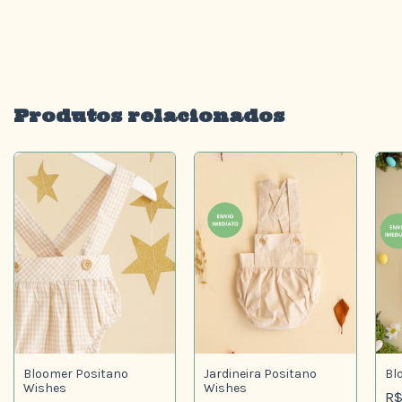
Produtos relacionados
Bloomer Positano
Jardineira Positano
Bl
Wishes
Wishes
R$