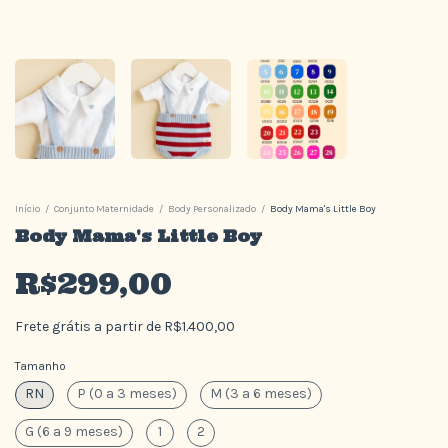
Início
/
Conjunto Maternidade
/
Body Personalizado
/
Body Mama's Little Boy
Body Mama's Little Boy
R$299,00
Frete grátis
a partir de
R$1.400,00
Tamanho
RN
P (0 a 3 meses)
M (3 a 6 meses)
G (6 a 9 meses)
1
2