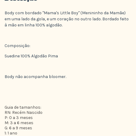
Body com bordado "Mama's Little Boy" (Menininho da Mamãe)
em uma lado da gola, e um coração no outro lado. Bordado feito
à mão em linha 100% algodão.
Composição:
Suedine 100% Algodão Pima
Body não acompanha bloomer.
Guia de tamanhos:
RN: Recém Nascido
P: 0 a 3 meses
M: 3 a 6 meses
G: 6 a 9 meses
1: 1 ano