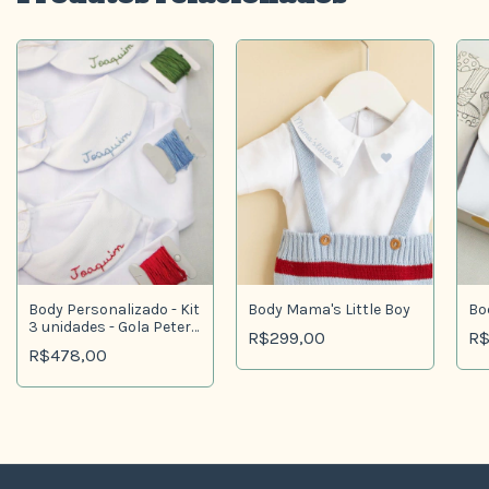
Body Personalizado - Kit
Body Mama's Little Boy
Bo
3 unidades - Gola Peter
R$299,00
R$
Pan
R$478,00