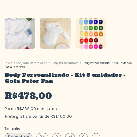
Início
/
Conjunto Maternidade
/
Body Personalizado
/
Body Personalizado - Kit 3 unidades
- Gola Peter Pan
Body Personalizado - Kit 3 unidades -
Gola Peter Pan
R$478,00
2
x
de
R$239,00
sem juros
Frete grátis
a partir de
R$1.400,00
Tamanho
Prematuro
RN
P
M
G
1