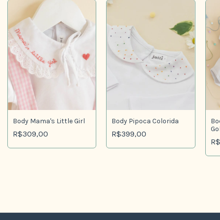
Body Pipoca Colorida
Body Mama's Little Girl
Bo
Go
R$399,00
R$309,00
R$