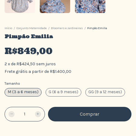
Início
/
Conjunto Maternidade
/
Bloomers e Jardineiras
/
Pimpão Emilia
Pimpão Emilia
R$849,00
2
x
de
R$424,50
sem juros
Frete grátis
a partir de
R$1.400,00
Tamanho
M (3 a 6 meses)
G (6 a 9 meses)
GG (9 a 12 meses)