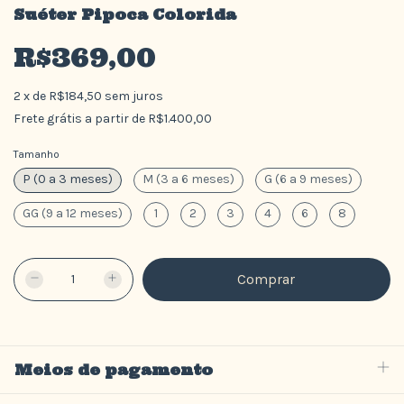
Suéter Pipoca Colorida
R$369,00
2
x
de
R$184,50
sem juros
Frete grátis
a partir de
R$1.400,00
Tamanho
P (0 a 3 meses)
M (3 a 6 meses)
G (6 a 9 meses)
GG (9 a 12 meses)
1
2
3
4
6
8
Meios de pagamento