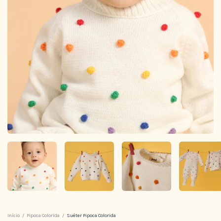
Início
/
Pipoca Colorida
/
Suéter Pipoca Colorida